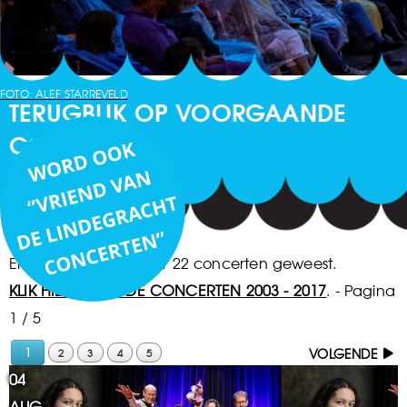
FOTO: ALEF STARREVELD
TERUGBLIK OP VOORGAANDE
CONCERTEN
Er zijn na 2017 al weer 22 concerten geweest.
KLIK HIER VOOR DE CONCERTEN 2003 - 2017
.
- Pagina
1 / 5
1
VOLGENDE
2
3
4
5
04
AUG