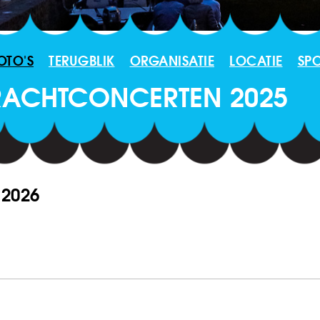
OTO'S
TERUGBLIK
ORGANISATIE
LOCATIE
SP
RACHTCONCERTEN 2025
2026